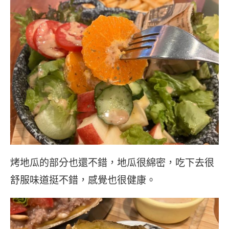
烤地瓜的部分也還不錯，地瓜很綿密，吃下去很
舒服味道挺不錯，感覺也很健康。