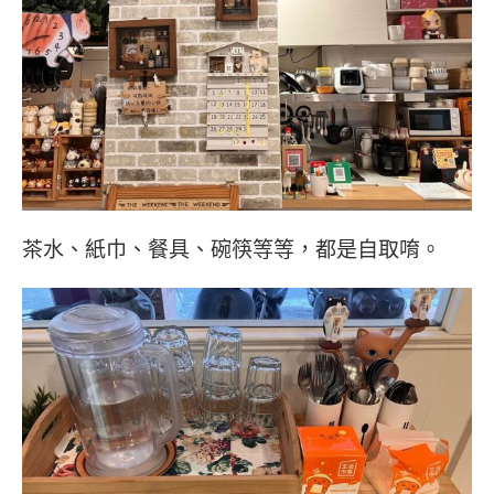
茶水、紙巾、餐具、碗筷等等，都是自取唷。