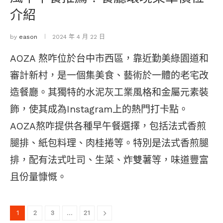
介紹
by
eason
2024 年 4 月 22 日
AOZA 熬咋位於台中市西區，靠近勤美綠園道和
審計新村，是一個集美食、藝術於一體的老宅改
造餐廳。其獨特的水泥灰工業風格和金屬元素裝
飾，使其成為Instagram上的熱門打卡點。
AOZA熬咋提供各種早午餐選擇，包括法式香煎
腿排、紙包料理、肉桂捲等。特別是法式香煎腿
排，配有法式吐司、生菜、炸雙薯等，味道豐富
且份量慷慨。
1
2
3
...
21