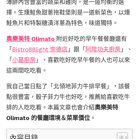
薄餅內含豐富的蔬菜和雞肉，是一道均衡的選
擇。生燻鮭魚甜蔥拖鞋堡則是一道新菜色，以燻
鮭魚片和特製糖漬洋蔥為特色，味道獨特。
奧樂美特 Olimato
附近好吃的早午餐餐廳還有
「
Bistro88light 崇德店
」跟「
阿陞功夫廚房
」、
「
小葛廚房
」，喜歡吃好吃早午餐的人也可以來
這兩間吃吃看。
我自己當日點了「北領地菲力牛排早餐」，該餐
點很豐富，骰子菲力牛也好吃，推薦給喜歡吃牛
排的人吃吃看。本篇文章也會介紹
奧樂美特
Olimato 的餐廳環境＆菜單價位
。
內容目錄