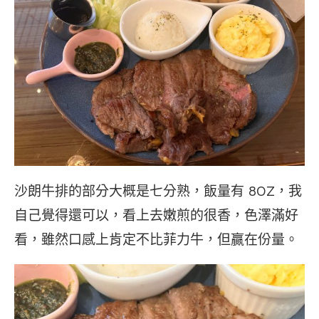
沙朗牛排的部分大概是七分熟，飯量有 8OZ，我
自己覺得還可以，看上去嫩煎的很香，色澤滿好
看，雖然口感上肯定不比菲力牛，但贏在份量。