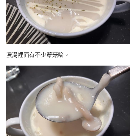
濃湯裡面有不少蕈菇唷。