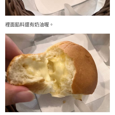
裡面餡料還有奶油喔。