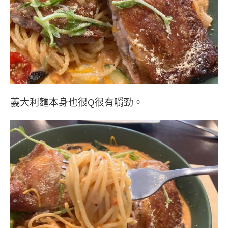
義大利麵本身也很Q很有嚼勁。